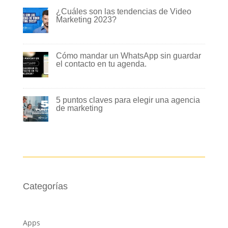
¿Cuáles son las tendencias de Video
Marketing 2023?
Cómo mandar un WhatsApp sin guardar
el contacto en tu agenda.
5 puntos claves para elegir una agencia
de marketing
Categorías
Apps