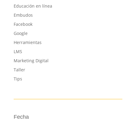
Educación en línea
Embudos
Facebook
Google
Herramientas
LMS
Marketing Digital
Taller
Tips
Fecha