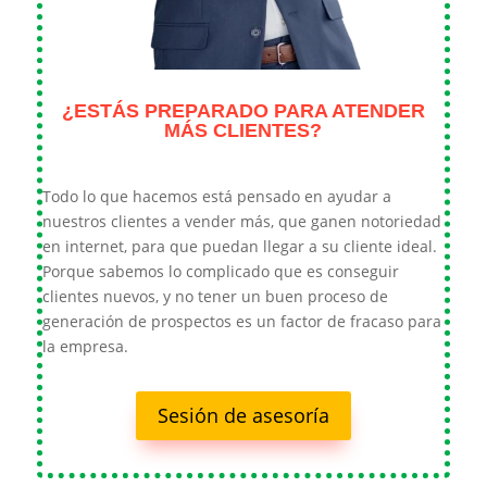
¿ESTÁS PREPARADO PARA ATENDER
MÁS CLIENTES?
Todo lo que hacemos está pensado en ayudar a
nuestros clientes a vender más, que ganen notoriedad
en internet, para que puedan llegar a su cliente ideal.
Porque sabemos lo complicado que es conseguir
clientes nuevos, y no tener un buen proceso de
generación de prospectos es un factor de fracaso para
la empresa.
Sesión de asesoría