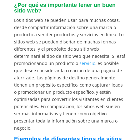
¿Por qué es importante tener un buen
sitio web?
Los sitios web se pueden usar para muchas cosas,
desde compartir información sobre una marca o
producto a vender productos y servicios en línea. Los
sitios web se pueden diseñar de muchas formas
diferentes, y el propósito de su sitio web
determinará el tipo de sitio web que necesita. Si está
promocionando un producto o
servicio
, es posible
que desee considerar la creación de una página de
aterrizaje. Las páginas de destino generalmente
tienen un propósito específico, como capturar leads
o promocionar un producto específico, y están
optimizadas para convertir los visitantes en clientes
potenciales. En comparación, los sitios web suelen
ser más informativos y tienen como objetivo
presentar toda la información sobre una marca o
negocio.
Ejemplos de diferentes tipos de sitios