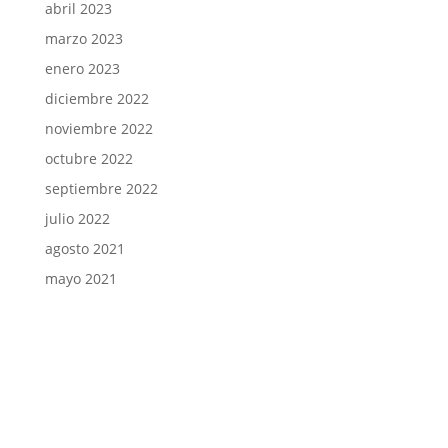
abril 2023
marzo 2023
enero 2023
diciembre 2022
noviembre 2022
octubre 2022
septiembre 2022
julio 2022
agosto 2021
mayo 2021