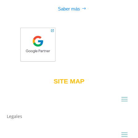
Saber más
SITE MAP
Legales