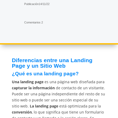
Publicación14/11/22
Comentarios 2
Diferencias entre una Landing
Page y un Sitio Web
¿Qué es una landing page?
Una landing page
es una página web diseñada para
capturar la información
de contacto de un visitante.
Puede ser una página independiente del resto de su
sitio web o puede ser una sección especial de su
sitio web.
La landing page
está optimizada para la
conversión
, lo que significa que tiene un formulario