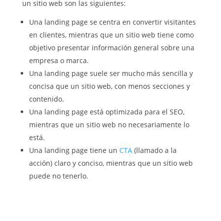
un sitio web son las siguientes:
Una landing page se centra en convertir visitantes
en clientes, mientras que un sitio web tiene como
objetivo presentar información general sobre una
empresa o marca.
Una landing page suele ser mucho más sencilla y
concisa que un sitio web, con menos secciones y
contenido.
Una landing page está optimizada para el SEO,
mientras que un sitio web no necesariamente lo
está.
Una landing page tiene un
CTA
(llamado a la
acción) claro y conciso, mientras que un sitio web
puede no tenerlo.