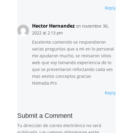
Reply
Hector Hernandez
on noviembre 30,
2022 at 2:13 pm
Excelente contenido se respondieron
varias preguntas que a mi en lo personal
me ayudaron mucho, se revisaron sitios
web que voy tomando experiencia de lo
que se presentaron reforzando cada ves
mas eestos conceptos gracias
Nómada.Pro
Reply
Submit a Comment
Tu dirección de correo electrónico no será
publicada.
Los campos obligatorios están