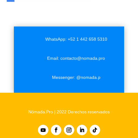
WhatsApp: +52 1 442 658 5310
Email:
contacto@nomada.pro
Messenger: @nomada.p
Nómada.Pro | 2022 Derechos reservados