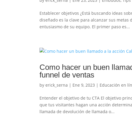
by
erick_serna
|
Ene 23, 2023
|
Embudos
,
Tips
Establecer objetivos ¿Está buscando ideas sob
diseñado es la clave para alcanzar sus metas d
entusiasmo de su equipo. El primer paso es...
Como hacer un buen llamado
funnel de ventas
by
erick_serna
|
Ene 9, 2023
|
Educación en lí
Entender el objetivo de tu CTA El objetivo prin
que tus visitantes hagan una acción determina
llamada de devolución de llamada o...