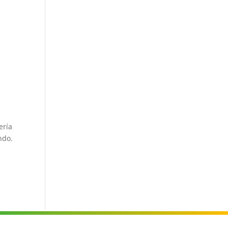
ería
ndo.