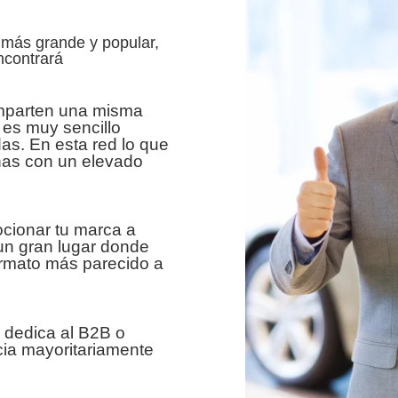
más grande y popular,
encontrará
mparten una misma
e es muy sencillo
s. En esta red lo que
ñas con un elevado
cionar tu marca a
un gran lugar donde
formato más parecido a
 dedica al B2B o
cia mayoritariamente